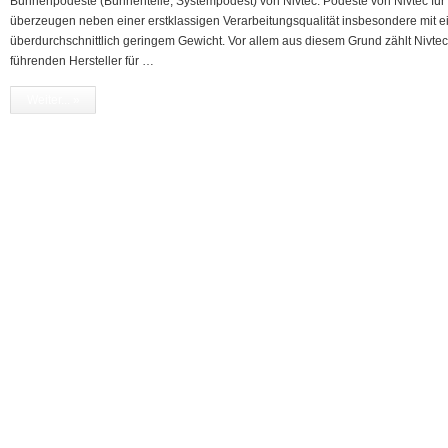
Bühnenpodeste (Bühnenteile, Systempodest) von Nivtec. Podeste von Nivtec für 
überzeugen neben einer erstklassigen Verarbeitungsqualität insbesondere mit e
überdurchschnittlich geringem Gewicht. Vor allem aus diesem Grund zählt Nivtec
führenden Hersteller für …
Weiter... »