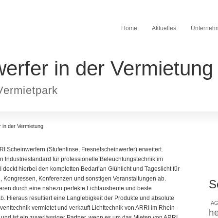
Home
Aktuelles
Unterneh
erfer in der Vermietung
Vermietpark
 in der Vermietung
I Scheinwerfern (Stufenlinse, Fresnelscheinwerfer) erweitert.
en Industriestandard für professionelle Beleuchtungstechnik im
 deckt hierbei den kompletten Bedarf an Glühlicht und Tageslicht für
, Kongressen, Konferenzen und sonstigen Veranstaltungen ab.
S
eren durch eine nahezu perfekte Lichtausbeute und beste
b. Hieraus resultiert eine Langlebigkeit der Produkte und absolute
AG
Eventtechnik vermietet und verkauft Lichttechnik von ARRI im Rhein-
h
 und ist ein zuverlässiger Partner, wenn es um das Mieten von ARRI