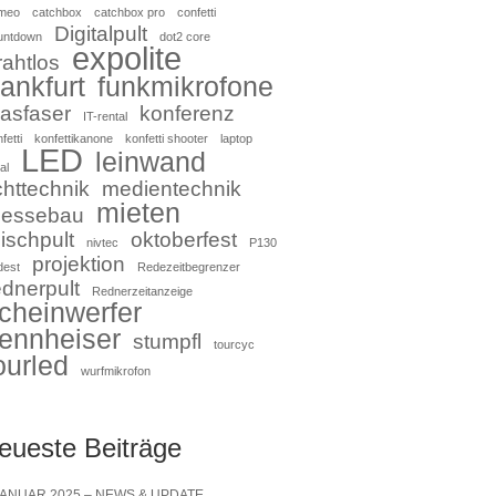
meo
catchbox
catchbox pro
confetti
Digitalpult
untdown
dot2 core
expolite
rahtlos
rankfurt
funkmikrofone
lasfaser
konferenz
IT-rental
fetti
konfettikanone
konfetti shooter
laptop
LED
leinwand
al
ichttechnik
medientechnik
mieten
essebau
ischpult
oktoberfest
nivtec
P130
projektion
dest
Redezeitbegrenzer
ednerpult
Rednerzeitanzeige
cheinwerfer
ennheiser
stumpfl
tourcyc
ourled
wurfmikrofon
eueste Beiträge
JANUAR 2025 – NEWS & UPDATE