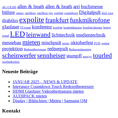
allen & heath
allen & heath
arri
buchmesse
AG-UX180
bühne
Digitalpult
cameo
catchbox
catchbox pro
confetti
countdown
dot2 core
expolite
frankfurt
funkmikrofone
drahtlos
glasfaser
konferenz
IT-rental
konfetti
konfettikanone
konfetti shooter
laptop
LED
leinwand
lichttechnik
medientechnik
rental
mieten
messebau
mischpult
oktoberfest
nivtec
P130
podest
projektion
rednerpult
Redezeitbegrenzer
Rednerzeitanzeige
scheinwerfer
sennheiser
tourled
stumpfl
tourcyc
wurfmikrofon
Neueste Beiträge
JANUAR 2025 – NEWS & UPDATE
Interspace Countdown Touch Redezeitbegrenzer
HDMI Glasfaser Videoübertragung mieten
AUDIPACK mieten
Display | Bildschirm | Mieten | Samsung QM
Kontakt