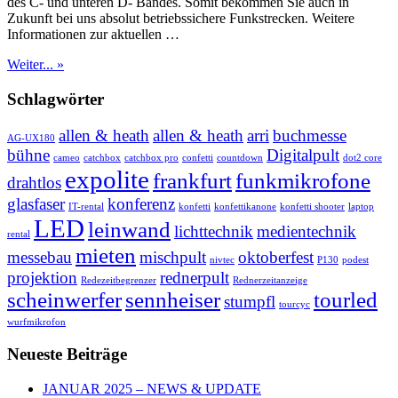
des C- und unteren D- Bandes. Somit bekommen Sie auch in
Zukunft bei uns absolut betriebssichere Funkstrecken. Weitere
Informationen zur aktuellen …
Weiter... »
Schlagwörter
allen & heath
allen & heath
arri
buchmesse
AG-UX180
bühne
Digitalpult
cameo
catchbox
catchbox pro
confetti
countdown
dot2 core
expolite
frankfurt
funkmikrofone
drahtlos
glasfaser
konferenz
IT-rental
konfetti
konfettikanone
konfetti shooter
laptop
LED
leinwand
lichttechnik
medientechnik
rental
mieten
messebau
mischpult
oktoberfest
nivtec
P130
podest
projektion
rednerpult
Redezeitbegrenzer
Rednerzeitanzeige
scheinwerfer
sennheiser
tourled
stumpfl
tourcyc
wurfmikrofon
Neueste Beiträge
JANUAR 2025 – NEWS & UPDATE