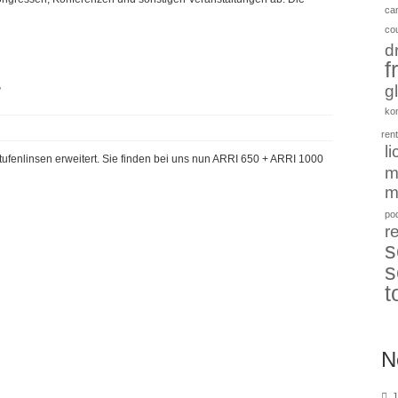
ca
co
d
f
r
g
kon
rent
l
fenlinsen erweitert. Sie finden bei uns nun ARRI 650 + ARRI 1000
m
m
po
r
s
s
t
N