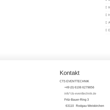
I
H
A
D
Kontakt
CTS EVENTTECHNIK
+49 (0) 6106 6279856
info*cts-eventtechnik.de
Fritz-Bauer-Ring 3
63110
Rodgau-Weiskirchen