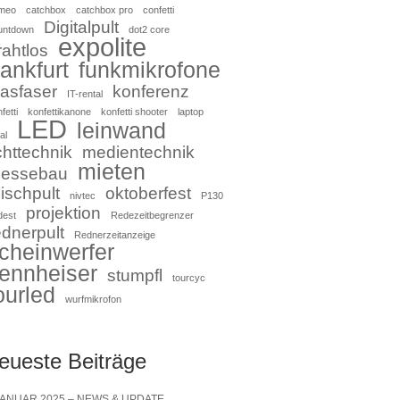
meo
catchbox
catchbox pro
confetti
Digitalpult
untdown
dot2 core
expolite
rahtlos
rankfurt
funkmikrofone
lasfaser
konferenz
IT-rental
fetti
konfettikanone
konfetti shooter
laptop
LED
leinwand
al
ichttechnik
medientechnik
mieten
essebau
ischpult
oktoberfest
nivtec
P130
projektion
dest
Redezeitbegrenzer
ednerpult
Rednerzeitanzeige
cheinwerfer
ennheiser
stumpfl
tourcyc
ourled
wurfmikrofon
eueste Beiträge
JANUAR 2025 – NEWS & UPDATE