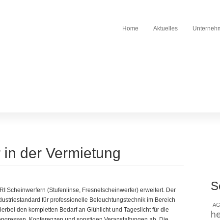
Home
Aktuelles
Unterneh
 in der Vermietung
S
I Scheinwerfern (Stufenlinse, Fresnelscheinwerfer) erweitert. Der
ndustriestandard für professionelle Beleuchtungstechnik im Bereich
AG
ierbei den kompletten Bedarf an Glühlicht und Tageslicht für die
h
ngressen, Konferenzen und sonstigen Veranstaltungen ab. Die