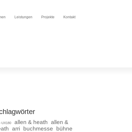
men
Leistungen
Projekte
Kontakt
chlagwörter
allen & heath
allen &
-UX180
eath
arri
buchmesse
bühne