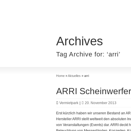
Archives
Tag Archive for: ‘arri’
Home
»
Aktuelles
»
arri
ARRI Scheinwerfer
Vermietpark
|
20. November 2013
Erst kürzlich haben wir unseren Bestand an ARR
Hersteller ARRI stellt weltweit den absoluten I
von Veranstaltungen (Events) dar. ARRI deckt h
Beleuchtung von Messeständen, Konzerten, Ko