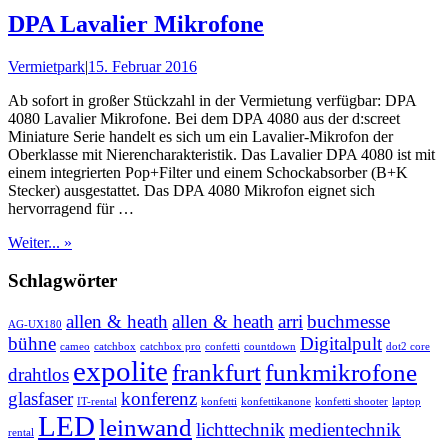
DPA Lavalier Mikrofone
Vermietpark
|
15. Februar 2016
Ab sofort in großer Stückzahl in der Vermietung verfügbar: DPA
4080 Lavalier Mikrofone. Bei dem DPA 4080 aus der d:screet
Miniature Serie handelt es sich um ein Lavalier-Mikrofon der
Oberklasse mit Nierencharakteristik. Das Lavalier DPA 4080 ist mit
einem integrierten Pop+Filter und einem Schockabsorber (B+K
Stecker) ausgestattet. Das DPA 4080 Mikrofon eignet sich
hervorragend für …
Weiter... »
Schlagwörter
allen & heath
allen & heath
arri
buchmesse
AG-UX180
bühne
Digitalpult
cameo
catchbox
catchbox pro
confetti
countdown
dot2 core
expolite
frankfurt
funkmikrofone
drahtlos
glasfaser
konferenz
IT-rental
konfetti
konfettikanone
konfetti shooter
laptop
LED
leinwand
lichttechnik
medientechnik
rental