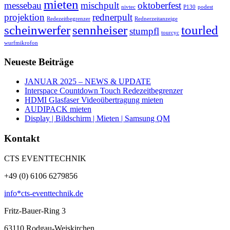
mieten
messebau
mischpult
oktoberfest
nivtec
P130
podest
projektion
rednerpult
Redezeitbegrenzer
Rednerzeitanzeige
scheinwerfer
sennheiser
tourled
stumpfl
tourcyc
wurfmikrofon
Neueste Beiträge
JANUAR 2025 – NEWS & UPDATE
Interspace Countdown Touch Redezeitbegrenzer
HDMI Glasfaser Videoübertragung mieten
AUDIPACK mieten
Display | Bildschirm | Mieten | Samsung QM
Kontakt
CTS EVENTTECHNIK
+49 (0) 6106 6279856
info*cts-eventtechnik.de
Fritz-Bauer-Ring 3
63110
Rodgau-Weiskirchen