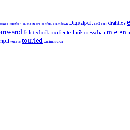
Digitalpult
drahtlos
cameo
catchbox
catchbox pro
confetti
countdown
dot2 core
einwand
mieten
lichttechnik
medientechnik
messebau
m
tourled
mpfl
tourcyc
wurfmikrofon