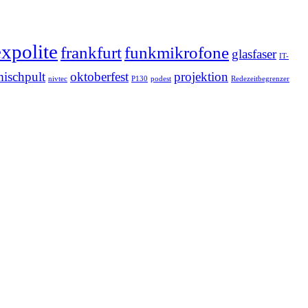
expolite
frankfurt
funkmikrofone
glasfaser
IT-
ischpult
oktoberfest
projektion
nivtec
P130
podest
Redezeitbegrenzer