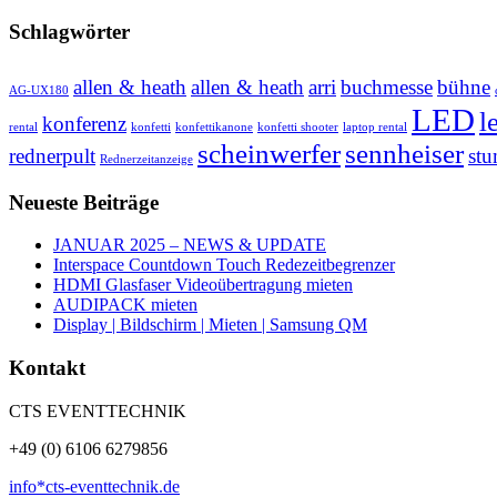
Schlagwörter
allen & heath
allen & heath
arri
buchmesse
bühne
AG-UX180
LED
l
konferenz
rental
konfetti
konfettikanone
konfetti shooter
laptop rental
scheinwerfer
sennheiser
rednerpult
stu
Rednerzeitanzeige
Neueste Beiträge
JANUAR 2025 – NEWS & UPDATE
Interspace Countdown Touch Redezeitbegrenzer
HDMI Glasfaser Videoübertragung mieten
AUDIPACK mieten
Display | Bildschirm | Mieten | Samsung QM
Kontakt
CTS EVENTTECHNIK
+49 (0) 6106 6279856
info*cts-eventtechnik.de