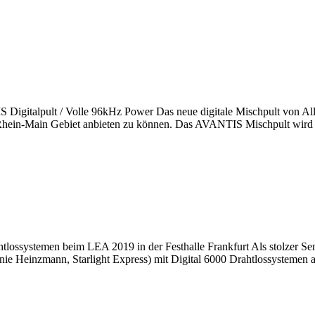
 Digitalpult / Volle 96kHz Power Das neue digitale Mischpult von Al
m Rhein-Main Gebiet anbieten zu können. Das AVANTIS Mischpult wird
ystemen beim LEA 2019 in der Festhalle Frankfurt Als stolzer Sennhe
efanie Heinzmann, Starlight Express) mit Digital 6000 Drahtlossyste