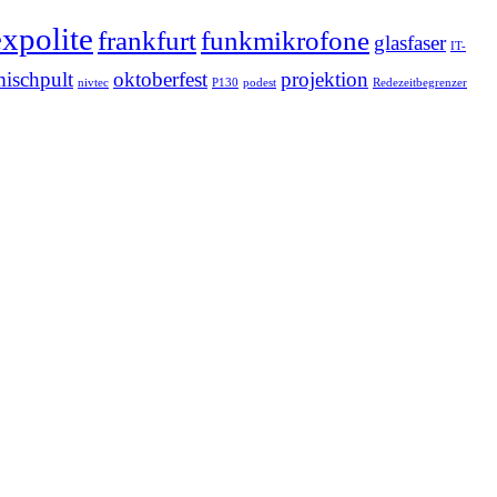
expolite
frankfurt
funkmikrofone
glasfaser
IT-
ischpult
oktoberfest
projektion
nivtec
P130
podest
Redezeitbegrenzer