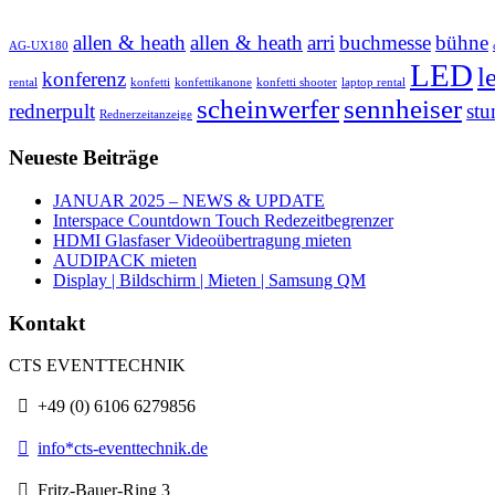
allen & heath
allen & heath
arri
buchmesse
bühne
AG-UX180
LED
l
konferenz
rental
konfetti
konfettikanone
konfetti shooter
laptop rental
scheinwerfer
sennheiser
rednerpult
stu
Rednerzeitanzeige
Neueste Beiträge
JANUAR 2025 – NEWS & UPDATE
Interspace Countdown Touch Redezeitbegrenzer
HDMI Glasfaser Videoübertragung mieten
AUDIPACK mieten
Display | Bildschirm | Mieten | Samsung QM
Kontakt
CTS EVENTTECHNIK
+49 (0) 6106 6279856
info*cts-eventtechnik.de
Fritz-Bauer-Ring 3