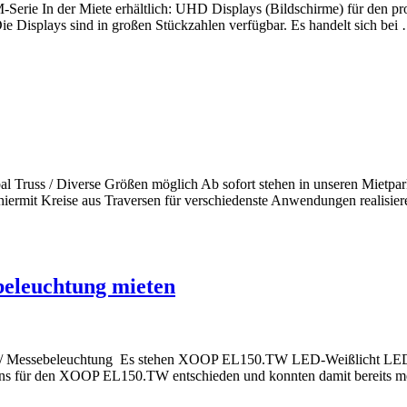
erie In der Miete erhältlich: UHD Displays (Bildschirme) für den prof
e Displays sind in großen Stückzahlen verfügbar. Es handelt sich bei
bal Truss / Diverse Größen möglich Ab sofort stehen in unseren Mietpa
 hiermit Kreise aus Traversen für verschiedenste Anwendungen realis
eleuchtung mieten
/ Messebeleuchtung Es stehen XOOP EL150.TW LED-Weißlicht LED-Fl
uns für den XOOP EL150.TW entschieden und konnten damit bereits me