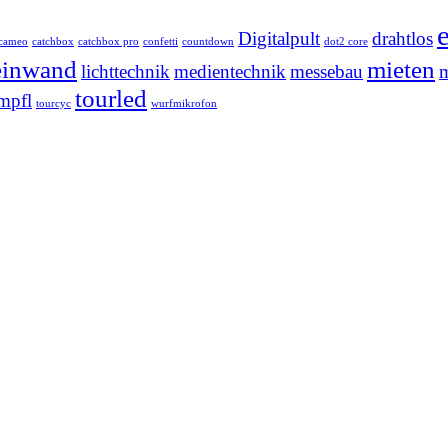
Digitalpult
drahtlos
cameo
catchbox
catchbox pro
confetti
countdown
dot2 core
einwand
mieten
lichttechnik
medientechnik
messebau
m
tourled
mpfl
tourcyc
wurfmikrofon