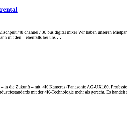
rental
Mischpult /48 channel / 36 bus digital mixer Wir haben unseren Mietpa
ann mit den – ebenfalls bei uns …
r – in die Zukunft – mit 4K Kameras (Panasonic AG-UX180, Professio
Industriestandards mit der 4K-Technologie mehr als gerecht. Es hande