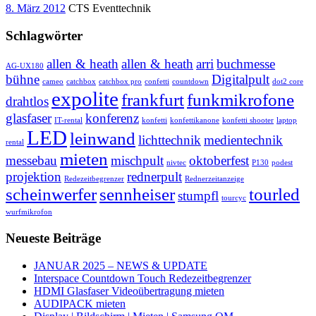
8. März 2012
CTS Eventtechnik
Schlagwörter
allen & heath
allen & heath
arri
buchmesse
AG-UX180
bühne
Digitalpult
cameo
catchbox
catchbox pro
confetti
countdown
dot2 core
expolite
frankfurt
funkmikrofone
drahtlos
glasfaser
konferenz
IT-rental
konfetti
konfettikanone
konfetti shooter
laptop
LED
leinwand
lichttechnik
medientechnik
rental
mieten
messebau
mischpult
oktoberfest
nivtec
P130
podest
projektion
rednerpult
Redezeitbegrenzer
Rednerzeitanzeige
scheinwerfer
sennheiser
tourled
stumpfl
tourcyc
wurfmikrofon
Neueste Beiträge
JANUAR 2025 – NEWS & UPDATE
Interspace Countdown Touch Redezeitbegrenzer
HDMI Glasfaser Videoübertragung mieten
AUDIPACK mieten