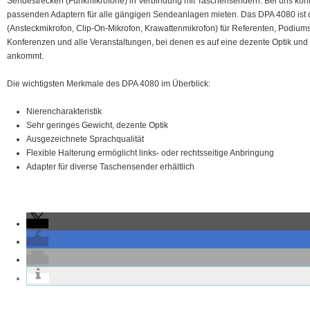
Sendestrecken (Funkmikrofone) in Verbindung mit Taschensendern. Bei uns kön
passenden Adaptern für alle gängigen Sendeanlagen mieten. Das DPA 4080 ist d
(Ansteckmikrofon, Clip-On-Mikrofon, Krawattenmikrofon) für Referenten, Podium
Konferenzen und alle Veranstaltungen, bei denen es auf eine dezente Optik und
ankommt.
Die wichtigsten Merkmale des DPA 4080 im Überblick:
Nierencharakteristik
Sehr geringes Gewicht, dezente Optik
Ausgezeichnete Sprachqualität
Flexible Halterung ermöglicht links- oder rechtsseitige Anbringung
Adapter für diverse Taschensender erhältlich